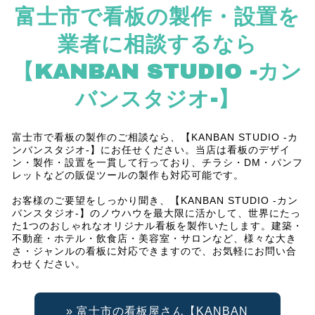
富士市で看板の製作・設置を
業者に相談するなら
【KANBAN STUDIO -カン
バンスタジオ-】
富士市
で
看板
の
製作
のご相談なら、【KANBAN STUDIO -カ
ンバンスタジオ-】にお任せください。当店は看板のデザイ
ン・製作・
設置
を一貫して行っており、チラシ・DM・パンフ
レットなどの販促ツールの製作も対応可能です。
お客様のご要望をしっかり聞き、【KANBAN STUDIO -カン
バンスタジオ-】のノウハウを最大限に活かして、世界にたっ
た1つの
おしゃれ
なオリジナル看板を製作いたします。建築・
不動産・ホテル・飲食店・美容室・サロンなど、様々な大き
さ・ジャンルの看板に対応できますので、お気軽にお問い合
わせください。
» 富士市の看板屋さん【KANBAN